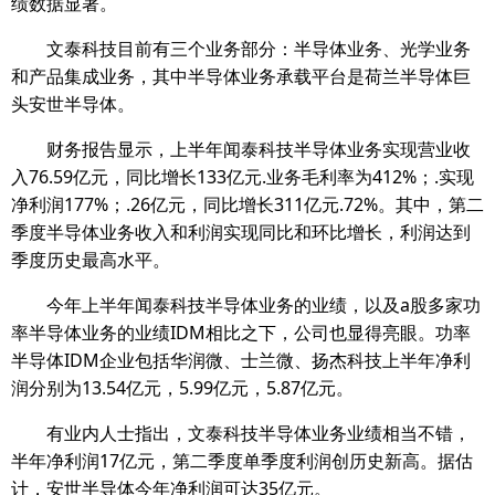
绩数据显著。
文泰科技目前有三个业务部分：半导体业务、光学业务
和产品集成业务，其中半导体业务承载平台是荷兰半导体巨
头安世半导体。
财务报告显示，上半年闻泰科技半导体业务实现营业收
入76.59亿元，同比增长133亿元.业务毛利率为412%；.实现
净利润177%；.26亿元，同比增长311亿元.72%。其中，第二
季度半导体业务收入和利润实现同比和环比增长，利润达到
季度历史最高水平。
今年上半年闻泰科技半导体业务的业绩，以及a股多家功
率半导体业务的业绩IDM相比之下，公司也显得亮眼。功率
半导体IDM企业包括华润微、士兰微、扬杰科技上半年净利
润分别为13.54亿元，5.99亿元，5.87亿元。
有业内人士指出，文泰科技半导体业务业绩相当不错，
半年净利润17亿元，第二季度单季度利润创历史新高。据估
计，安世半导体今年净利润可达35亿元。