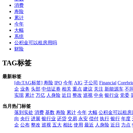
消费
寿险
累计
今年
大幅
系统
公积金可以租房用吗
财险
TAG标签
最新标签
[db:TAG标签]
寿险
IPO
今年
AIG
子公司
Financial
Corebri
企
业务
头部
中信证券
相关
重点
建议
关注
新能源车
不
实现
累计
万亿
人身险
近日
整改
巡视
中央
银行业
党委
当月热门标签
落到实处
消费
基数
寿险
累计
今年
大幅
公积金可以租房
向
央行
进展
银行业
还贷
交易
永安
偿付
执行
银行
年度
企
公布
整改
巡视
五大
相比
使用
最近
人身险
近日
力点