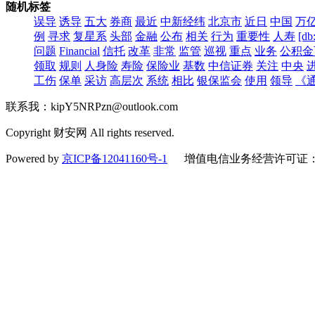
随机标签
误导
诱导
五大
券商
最近
中新经纬
北京市
近日
中国
万
例
寻求
复星系
头部
金融
公布
相关
行为
重要性
人寿
[d
问题
Financial
信托
改革
非常
监管
巡视
重点
业务
公积金
领取
规则
人身险
寿险
保险业
基数
中信证券
关注
中央
工伤
保单
采访
高层次
系统
相比
银保监会
使用
领导
《
联系我：kipY5NRPzn@outlook.com
Copyright 财安网 All rights reserved.
Powered by
京ICP备12041160号-1
增值电信业务经营许可证