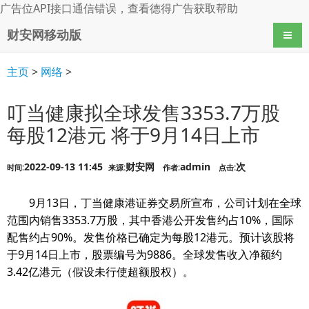
广告位API接口通信错误，查看
德得广告
获取帮助
财安网移动版
导航
主页
>
网络
>
叮当健康拟全球发售3353.7万股
每股12港元 将于9月14日上市
2022-09-13 11:45
财安网
admin
次
时间:
来源:
作者:
点击:
9月13日，丁当健康港证券交易所宣布，公司计划在全球
范围内销售3353.7万股，其中香港公开发售约占10%，国际
配售约占90%。发售价格已确定为每股12港元。预计该股将
于9月14日上市，股票编号为9886。全球发售收入净额约
3.42亿港元（假设未行使超额股权）。