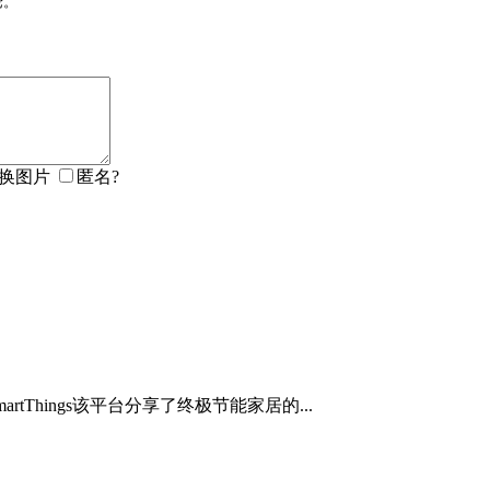
论。
匿名?
artThings该平台分享了终极节能家居的...