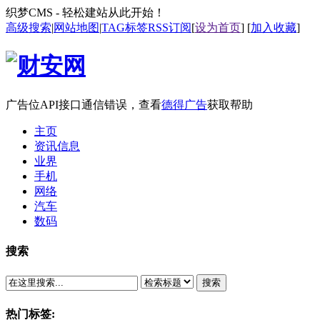
织梦CMS - 轻松建站从此开始！
高级搜索
|
网站地图
|
TAG标签
RSS订阅
[
设为首页
] [
加入收藏
]
广告位API接口通信错误，查看
德得广告
获取帮助
主页
资讯信息
业界
手机
网络
汽车
数码
搜索
搜索
热门标签: