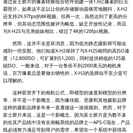
通过富士胶片的像素转换组合软件创建一张1.6亿像素的巨无
霸照片。如果这不足以让你的存储驱动器痛苦地颤抖，X-H2
还支持29.97fps的8K视频。但再一次，虽然达到了更高的分
辨率，但其动态范围也被评为略低，缺乏开放性记录，而且
与X-H2S与兄弟姐妹相比，错过了4K的120fps视频。
然而，这并不全是坏消息，因为低光静态摄影师可能会
感到一些安慰。他们知道X-H2保持了与X-H2S相同的高ISO速
度（12,800ISO，可扩展到51,200)，同时提供稍低的125基
础ISO。一般来说，对于一台售价不到2000美元的相机来
说，百万像素总是要做出牺牲的，X-H2的选择似乎至少是可
以理解的。
这种双管齐下的相机公式，即模型的速度和模型的分辨
率，并不是一个新概念，因为像佳能、尼康和其他摄影品牌
这样的摄影品牌多年来一直遵循这一游戏规则。然而，对于
富士胶片来说，这是一个新概念。因为富士胶片是为数不多
的在其产品线中没有全画幅系统的品牌之一APS-C现在，产品
线必须努力满足苛刻用户的需求，希望在一个系统中获得高