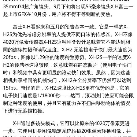
35mmf/4超广角镜头。9月下旬将出现56毫米镜头X-H富士一
起上市GFX在10月份，用户将不得不等到新的变焦。
富士X-H看起来和五月的预告基本一致。它是一样的X-
H2S为优先考虑分辨率的人提供不同口味的传感器。X-H不像
4020万像素传感器X-H2S这种堆叠设计意味着它不能达到相
同的连续拍摄和读取速度。X-H2.无遮挡电子快门最大速度为
20fps，图像以1.29倍的速度稍微剪切。X-H2S一半的速度X-
H2的传感器速度较慢，这意味着在静态照片（使用电子快门
时）和视频中具有更明显的滚动快门效果。虽然，因为这些
相机共享相同的机械快门，X-H2在全分辨率下仍然可以达到
15fps。奇怪的是，X-H2.速度比X-H2S更有优势的是，它的
电子快门速度是1/18000秒——然而，滚动快门效应可能会限
制这种速度的使用，并且它有能力在不扭曲移动物体的情况
下进行无遮挡拍摄。
X-H通过多镜头模式，它可以比原来的4020万像素更进
一步。它使用机身图像稳定系统拍摄20张像素转换图像，并