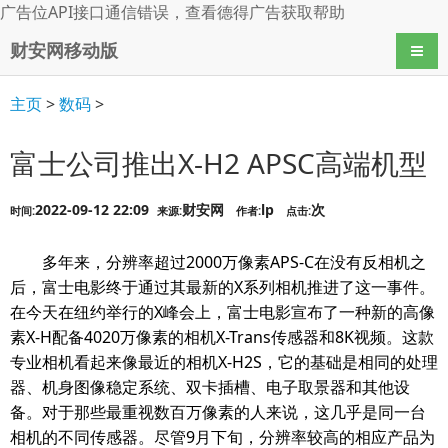
广告位API接口通信错误，查看
德得广告
获取帮助
财安网移动版
导航
主页
>
数码
>
富士公司推出X-H2 APSC高端机型
2022-09-12 22:09
财安网
lp
次
时间:
来源:
作者:
点击:
多年来，分辨率超过2000万像素APS-C在没有反相机之
后，富士电影终于通过其最新的X系列相机推进了这一事件。
在今天在纽约举行的X峰会上，富士电影宣布了一种新的高像
素X-H配备4020万像素的相机X-Trans传感器和8K视频。这款
专业相机看起来像最近的相机X-H2S，它的基础是相同的处理
器、机身图像稳定系统、双卡插槽、电子取景器和其他设
备。对于那些最重视数百万像素的人来说，这几乎是同一台
相机的不同传感器。尽管9月下旬，分辨率较高的相应产品为