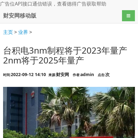
广告位API接口通信错误，查看
德得广告
获取帮助
财安网移动版
导航
主页
>
业界
>
台积电3nm制程将于2023年量产
2nm将于2025年量产
2022-09-12 14:10
财安网
admin
次
时间:
来源:
作者:
点击: