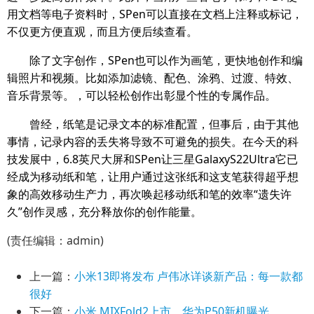
用文档等电子资料时，SPen可以直接在文档上注释或标记，
不仅更方便直观，而且方便后续查看。
除了文字创作，SPen也可以作为画笔，更快地创作和编
辑照片和视频。比如添加滤镜、配色、涂鸦、过渡、特效、
音乐背景等。，可以轻松创作出彰显个性的专属作品。
曾经，纸笔是记录文本的标准配置，但事后，由于其他
事情，记录内容的丢失将导致不可避免的损失。在今天的科
技发展中，6.8英尺大屏和SPen让三星GalaxyS22Ultra它已
经成为移动纸和笔，让用户通过这张纸和这支笔获得超乎想
象的高效移动生产力，再次唤起移动纸和笔的效率“遗失许
久”创作灵感，充分释放你的创作能量。
(责任编辑：admin)
上一篇：
小米13即将发布 卢伟冰详谈新产品：每一款都
很好
下一篇：
小米 MIXFold2上市，华为P50新机曝光