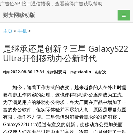
广告位API接口通信错误，查看
德得广告
获取帮助
财安网移动版
导航
主页
>
手机
>
是继承还是创新？三星 GalaxyS22
Ultra开创移动办公新时代
2022-08-30 17:31
财安网
xiaolin
次
时间:
来源:
作者:
点击:
如今，随着工作方式的改变，越来越多的人在外出时需
要考虑工作内容的处理，这也使得移动办公逐渐成为主流。
为了满足用户的移动办公需求，各大厂商在产品中增加了丰
富的办公软件，但实际体验并不尽如人意。原因是屏幕范围
有限，操作不方便。三星凭借对消费者需求的准确洞察，
GalaxyS22Ultra通过有意义的创新，使移动办公更加美丽，
不仅使人们在办公过程中更加高效、冷静，而且促进了一种