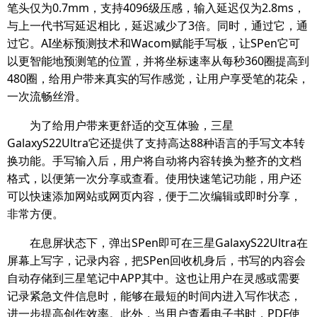
笔头仅为0.7mm，支持4096级压感，输入延迟仅为2.8ms，
与上一代书写延迟相比，延迟减少了3倍。同时，通过它，通
过它。AI坐标预测技术和Wacom赋能手写板，让SPen它可
以更智能地预测笔的位置，并将坐标速率从每秒360圈提高到
480圈，给用户带来真实的写作感觉，让用户享受笔的花朵，
一次流畅丝滑。
为了给用户带来更舒适的交互体验，三星
GalaxyS22Ultra它还提供了支持高达88种语言的手写文本转
换功能。手写输入后，用户将自动将内容转换为整齐的文档
格式，以便第一次分享或查看。使用快速笔记功能，用户还
可以快速添加网站或网页内容，便于二次编辑或即时分享，
非常方便。
在息屏状态下，弹出SPen即可在三星GalaxyS22Ultra在
屏幕上写字，记录内容，把SPen回收机身后，书写的内容会
自动存储到三星笔记中APP其中。这也让用户在灵感或需要
记录紧急文件信息时，能够在最短的时间内进入写作状态，
进一步提高创作效率。此外，当用户查看电子书时，PDF使