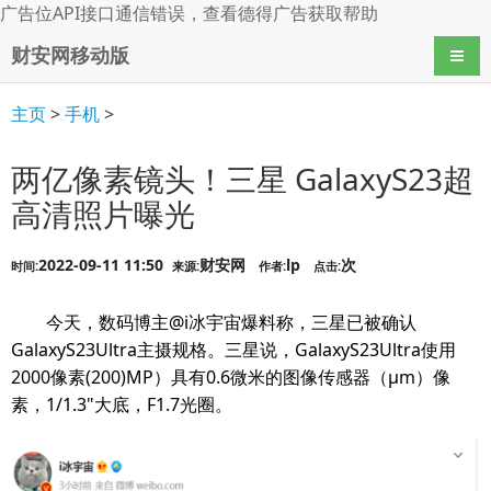
广告位API接口通信错误，查看
德得广告
获取帮助
财安网移动版
导航
主页
>
手机
>
两亿像素镜头！三星 GalaxyS23超
高清照片曝光
2022-09-11 11:50
财安网
lp
次
时间:
来源:
作者:
点击:
今天，数码博主@i冰宇宙爆料称，三星已被确认
GalaxyS23Ultra主摄规格。三星说，GalaxyS23Ultra使用
2000像素(200)MP）具有0.6微米的图像传感器（μm）像
素，1/1.3"大底，F1.7光圈。