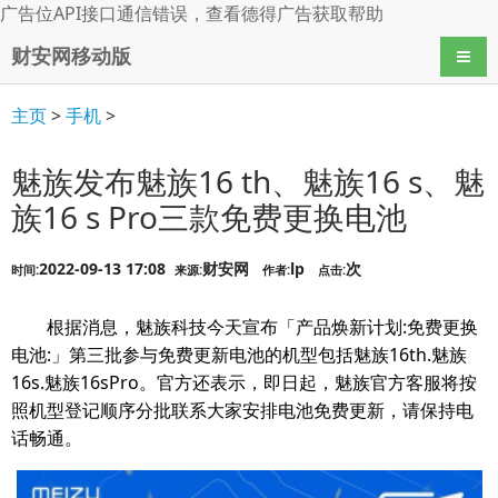
广告位API接口通信错误，查看
德得广告
获取帮助
财安网移动版
导航
主页
>
手机
>
魅族发布魅族16 th、魅族16 s、魅
族16 s Pro三款免费更换电池
2022-09-13 17:08
财安网
lp
次
时间:
来源:
作者:
点击:
根据消息，魅族科技今天宣布「产品焕新计划:免费更换
电池:」第三批参与免费更新电池的机型包括魅族16th.魅族
16s.魅族16sPro。官方还表示，即日起，魅族官方客服将按
照机型登记顺序分批联系大家安排电池免费更新，请保持电
话畅通。