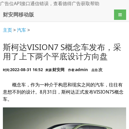
广告位API接口通信错误，查看
德得广告
获取帮助
财安网移动版
导航
主页
>
汽车
>
斯柯达VISION7 S概念车发布，采
用了上下两个平底设计方向盘
2022-08-31 16:52
财安网
admin
次
时间:
来源:
作者:
点击:
概念车，作为一种介于构思和现实之间的汽车，往往有
意想不到的设计。8月31日，斯柯达正式发布VISION7S概念
车。