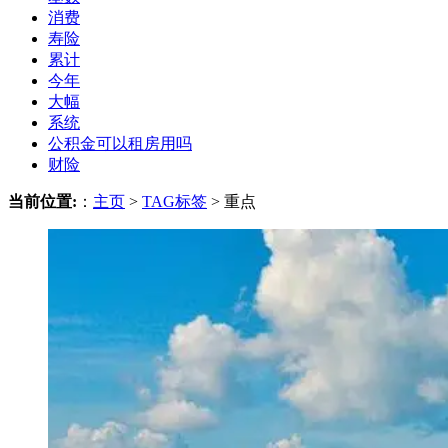
消费
寿险
累计
今年
大幅
系统
公积金可以租房用吗
财险
当前位置:
：
主页
>
TAG标签
> 重点