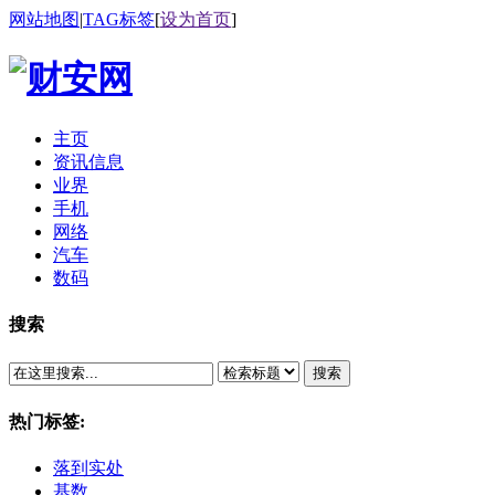
网站地图
|
TAG标签
[
设为首页
]
主页
资讯信息
业界
手机
网络
汽车
数码
搜索
搜索
热门标签:
落到实处
基数