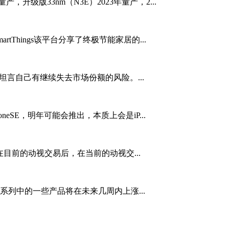
升级版33nm（N3E）2023年量产，2...
artThings该平台分享了终极节能家居的...
英特尔坦言自己有继续失去市场份额的风险。...
neSE，明年可能会推出，本质上会是iP...
软提出在目前的动视交易后，在当前的动视交...
品系列中的一些产品将在未来几周内上涨...