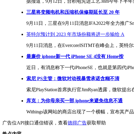
据报道，9月12日，台积电先进工艺3nm今年下半年量产，
三星将变频电机和压缩机保修期延长至 20 年
9月11日，三星在9月11日消息IFA2022年全力推广Sm
英特尔预计到 2023 年市场份额将进一步输给 A
9月11日消息，在EvercoreISITMT在峰会上，
最廉价 iphone新一代 iPhone SE 4没有 Home按
近日，有消息称下一代iPhoneSE，也就是第四代iPho
索尼 PS主管：微软对动视暴雪承诺含糊不清
索尼PlayStation首席执行官JimRyan透露，微
库克：为你母亲买一部 iphone来避免信息不通
Withings该网站的商店出现了一个横幅，宣布其产
广告位API接口通信错误，查看
德得广告
获取帮助
热点内容